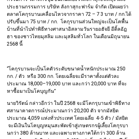
ประธานกรรมการ บริษัท ลังกาสุกะฟาร์ม จำกัด เปิดเผยว่า
ตลาดโคกุรบานเคลื่อนไหวจากราคา 72 – 7 3 บาท / กก.ได้
ปรับขึ้นมา 75 บาท / กก. โคกุรบานส่วนใหญ่จะเป็นโคพื้น
บ้านที่นำไปทำพิธีทางศาสนาอิสลามวันรายอฮัจยี อีดิ้ลอัฎ
ฮา ของชาวไทยมุสลิม และมุสลิมทั่วโลก ในเดือนมิถุนายน
2568 นี้
“โคกุรบานจะเป็นโคตัวระดับขนาดน้ำหนักประมาณ 250
กก. / ตัว หรือ 300 กก. โดยเฉลี่ยจะมีราคาตั้งแต่ตัวละ
ประมาณ 18,000–19,000 บาท และกว่า 20,000 บาท ที่จะ
หาซื้อมาเป็นโคบุญกัน”
นายวิรัตน์ กล่าวอีกว่า ในปี 2568 จะมีโคกรุบานเข้าพิธีทาง
ศสานาคาดการณ์ประมาณกว่า 20,200 ตัว จากมัสยิด
ประมาณ 4,059 แห่งทั่วประเทศ โดยเฉลี่ย 4-5 ตัว / มัสยิด
จะมีเงินในโคบุญหมุนสะพัดเข้าสู่เกษตรกรผู้เลี้ยงโคกุรบา
นกว่า 380 ล้านบาท และเฉพาะทางภาคใต้กว่า 300 ล้าน