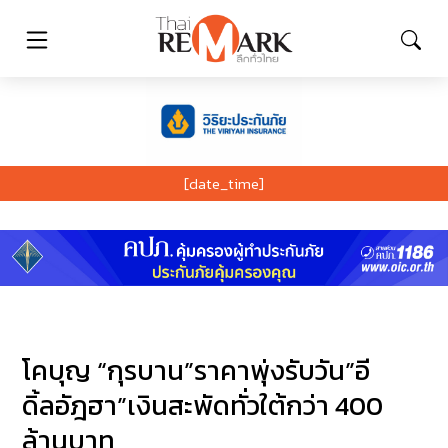
[date_time]
โคบุญ “กุรบาน”ราคาพุ่งรับวัน”อี
ดิ้ลอัฎฮา”เงินสะพัดทั่วใต้กว่า 400
ล้านบาท