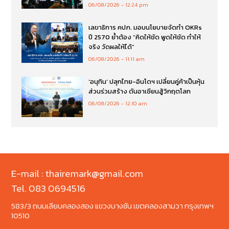
06/08/2026
12:24 pm
เลขาธิการ คปภ. มอบนโยบายจัดทำ OKRs
ปี 2570 ย้ำต้อง “คิดให้ชัด พูดให้ชัด ทำให้
จริง วัดผลให้ได้”
06/08/2026
11:11 am
‘อนุทิน’ ปลุกไทย-อินโดฯ เปลี่ยนคู่ค้าเป็นหุ้น
ส่วนร่วมสร้าง ดันอาเซียนสู้วิกฤตโลก
06/08/2026
12:10 am
E-mail : thairemark@gmail.com
Tel. 083 0694516
583/3 ถนนเลียบคลองสอง แขวงบางชัน เขตคลองสามวา กรุงเทพฯ
10510