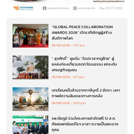
“GLOBAL PEACE COLLABORATION
AWARDS 2026” เปิดเวทีเชิดชูผู้สร้าง
สันติภาพโลก
06/08/2026
7:37 pm
“ สุรศักดิ์ ” ลุยดัน “วัดปราสาทภูฝ้าย” สู่
แหล่งท่องเที่ยวมรดกวัฒนธรรม ยกระดับ
เศรษฐกิจชุมชน
06/08/2026
4:17 pm
บทเรียนหมื่นล้านจากภาษีบุหรี่ 2 อัตรา: มหา
กาพย์ความล้มเหลวทางการคลัง
06/08/2026
3:03 pm
รพ.ชัยภูมิ ร่วมโครงการผ่าตัดฟรี 12 ส.ค.
ศัลยแพทย์ออร์โธฯ อาสา ถวายเป็นพระราช
กุศล