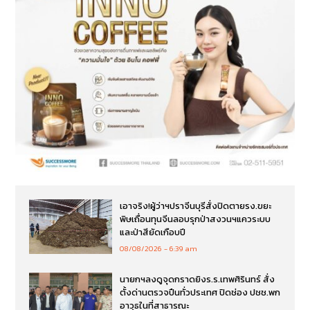
เอาจริง!ผู้ว่าฯปราจีนบุรีสั่งปิดตายรง.ขยะ
พิษเถื่อนทุนจีนลอบรุกป่าสงวนฯแควระบบ
และป่าสียัดเกือบปี
08/08/2026
6:39 am
นายกฯลงดูจุดกราดยิงร.ร.เทพศิรินทร์ สั่ง
ตั้งด่านตรวจปืนทั่วประเทศ ปิดช่อง ปชช.พก
อาวุธในที่สาธารณะ