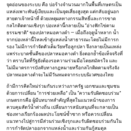
จุดอ่อนของระบบ คือ บ่อร้างจำนวนมากในพื้นที่เกษตรเป็น
แหล่งเพาะพันธุ์เงียบและเป็นจุดเสี่ยงสูงสุด แต่กลับอยู่นอก
สายตาเจ้าหน้าที่ ด้วยเหตุผลทางกรรมสิทธิ์และการขาด
กลไกติดตามเชิงรุก บ่อเหล่านี้กลายเป็น “อ่างฟักไข่ตาม
ธรรมชาติ” ของปลาหมอคางดำ — เมื่อถึงฤดูน้ำหลาก น้ำ
จากบ่อเหล่านี้ไหลเข้าสู่แหล่งน้ำสาธารณะโดยไม่มีการก
รอง ไม่มีการกำจัดตัวเต็มวัยหรือลูกปลา จึงกลายเป็นแหล่ง
แพร่ระบาดชั้นดีของปลาหมอคางดำ ยิ่งตอกย้ำข้อเท็จจริงที่
ว่า ตราบใดที่รัฐยังต้องรอความร่วมมือโดยสมัครใจ และ
ไม่มีมาตรการบังคับทางกฎหมายหรือกลไกติดตามจริงจัง
ปลาหมอคางดำจะไม่มีวันหมดจากระบบนิเวศของไทย
ถ้ามีการคิดใหม่ร่วมกันระหว่างภาครัฐ เอกชนและชุมชน
ด้วยการเปลี่ยน “การช่วยเหลือ” เป็น “ความรับผิดชอบร่วม”
เกษตรกรคือ ผู้มีบทบาทสำคัญที่สุดในแนวหน้าของการ
ควบคุมสัตว์น้ำต่างถิ่น เปลี่ยนการสนับสนุนที่จะกลายเป็น
ช่องทางเรียกร้องผลประโยชน์ซ้ำซาก หรือควรเปลี่ยน
แนวทางไปสู่การมีส่วนร่วมเชิงรุกและรับผิดชอบร่วมกันใน
การกำจัดปลาออกจากแหล่งน้ำและร่วมกันกู้สมดุล