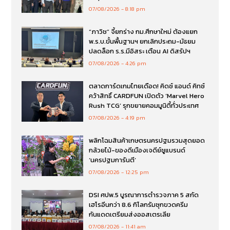
07/08/2026
8:18 pm
“ภาวิช” จี้ยกร่าง กม.ศึกษาใหม่ ต้องแยก
พ.ร.บ.ขั้นพื้นฐานฯ ยกเลิกประถม-มัธยม
ปลดล็อก ร.ร.มีอิสระ เตือน AI ดิสรัปฯ
07/08/2026
4:26 pm
ตลาดการ์ดเกมไทยเดือด! คิดซ์ แอนด์ คิทซ์
คว้าสิทธิ์ CARDFUN เปิดตัว ‘Marvel Hero
Rush TCG’ รุกขยายคอมมูนิตี้ทั่วประเทศ
07/08/2026
4:19 pm
พลิกโฉมสินค้าเกษตรนครปฐมรวมสุดยอด
กล้วยไม้-ของดีเมืองเจดีย์ชูแบรนด์
‘นครปฐมการันตี’
07/08/2026
12:25 pm
DSI ศปพ.5 บูรณาการตำรวจภาค 5 สกัด
เฮโรอีนกว่า 8.6 กิโลกรัมซุกขวดครีม
กันแดดเตรียมส่งออสเตรเลีย
07/08/2026
11:41 am