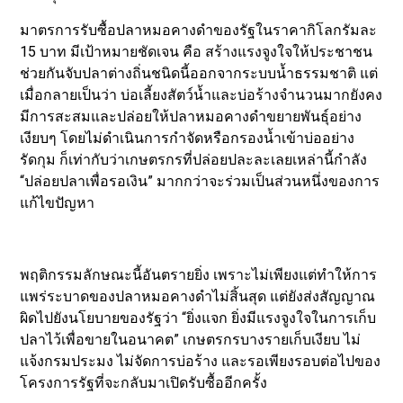
มาตรการรับซื้อปลาหมอคางดำของรัฐในราคากิโลกรัมละ
15 บาท มีเป้าหมายชัดเจน คือ สร้างแรงจูงใจให้ประชาชน
ช่วยกันจับปลาต่างถิ่นชนิดนี้ออกจากระบบน้ำธรรมชาติ แต่
เมื่อกลายเป็นว่า บ่อเลี้ยงสัตว์น้ำและบ่อร้างจำนวนมากยังคง
มีการสะสมและปล่อยให้ปลาหมอคางดำขยายพันธุ์อย่าง
เงียบๆ โดยไม่ดำเนินการกำจัดหรือกรองน้ำเข้าบ่ออย่าง
รัดกุม ก็เท่ากับว่าเกษตรกรที่ปล่อยปละละเลยเหล่านี้กำลัง
“ปล่อยปลาเพื่อรอเงิน” มากกว่าจะร่วมเป็นส่วนหนึ่งของการ
แก้ไขปัญหา
พฤติกรรมลักษณะนี้อันตรายยิ่ง เพราะไม่เพียงแต่ทำให้การ
แพร่ระบาดของปลาหมอคางดำไม่สิ้นสุด แต่ยังส่งสัญญาณ
ผิดไปยังนโยบายของรัฐว่า “ยิ่งแจก ยิ่งมีแรงจูงใจในการเก็บ
ปลาไว้เพื่อขายในอนาคต” เกษตรกรบางรายเก็บเงียบ ไม่
แจ้งกรมประมง ไม่จัดการบ่อร้าง และรอเพียงรอบต่อไปของ
โครงการรัฐที่จะกลับมาเปิดรับซื้ออีกครั้ง