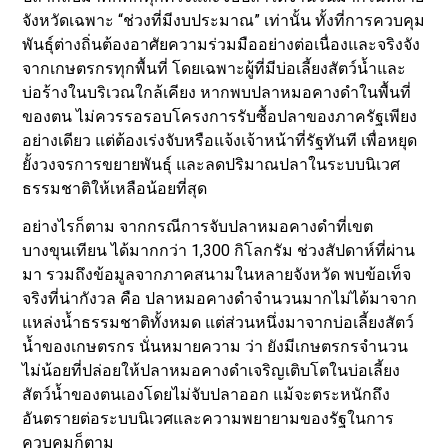
จังหวัดเฉพาะ “ช่วงที่มีงบประมาณ” เท่านั้น ทั้งที่การควบคุม
พันธุ์ต่างถิ่นต้องอาศัยความร่วมมืออย่างต่อเนื่องและจริงจัง
จากเกษตรกรทุกพื้นที่ โดยเฉพาะผู้ที่มีบ่อเลี้ยงสัตว์น้ำและ
บ่อร้างในบริเวณใกล้เคียง หากพบปลาหมอคางดำในพื้นที่
ของตน ไม่ควรรอรอบโครงการรับซื้อปลาของภาครัฐเพียง
อย่างเดียว แต่ต้องเร่งจับหรือแจ้งเจ้าหน้าที่รัฐทันที เพื่อหยุด
ยั้งวงจรการขยายพันธุ์ และลดปริมาณปลาในระบบนิเวศ
ธรรมชาติให้เหลือน้อยที่สุด
อย่างไรก็ตาม จากกรณีการจับปลาหมอคางดำที่เขต
บางขุนเทียน ได้มากกว่า 1,300 กิโลกรัม ช่วงสัปดาห์ที่ผ่าน
มา รวมถึงข้อมูลจากภาคสนามในหลายจังหวัด พบข้อเท็จ
จริงที่น่ากังวล คือ ปลาหมอคางดำจำนวนมากไม่ได้มาจาก
แหล่งน้ำธรรมชาติทั้งหมด แต่ส่วนหนึ่งมาจากบ่อเลี้ยงสัตว์
น้ำของเกษตรกร นั่นหมายความ ว่า ยังมีเกษตรกรจำนวน
ไม่น้อยที่ปล่อยให้ปลาหมอคางดำเจริญเติบโตในบ่อเลี้ยง
สัตว์น้ำของตนเองโดยไม่จับปลาออก แม้จะตระหนักถึง
อันตรายต่อระบบนิเวศและความพยายามของรัฐในการ
ควบคุมก็ตาม