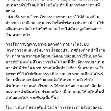
หมอคางดำไว้โดยไม่แจ้งหรือไม่ดำเนินการจัดการตามที่
ตกลง
• ส่งเสริมระบบ “การจัดการประชากรปลา” ให้ต่ำพอที่ไม่
ทำลายระบบนิเวศ แทนการรับซื้อซ้ำซ้อน เช่น การนำไปใช้
ผลิตอาหารสัตว์ หรือปุ๋ยชีวภาพ โดยไม่มีแรงจูงใจทางการ
เงินเฉพาะหน้า
การจัดการปัญหาปลาหมอคางดำ ทุกฝ่ายในระบบ
เกษตรกรรมและทรัพยากรน้ำของประเทศต้องทำหน้าที่ร่วม
กัน หากเกษตรกรยังเลือกจะนิ่งเฉย ปล่อยปลาไว้ในบ่อหวัง
ขายต่อไป คงไม่มีโครงการใดในโลกนี้ที่จะจัดการปลาหมอ
คางดำได้สำเร็จ ความร่วมมือที่แท้จริงต้องเริ่มจากความรับ
ผิดชอบซึ่งไม่ใช่เพียงการรอคิวขายปลา หากแต่คือเมื่อไหร่
ก็ตามที่เจอปลา ต้องจับและแจ้งให้หน่วยงานรัฐเข้าไป
ดำเนินการตามหลักวิชาการ ให้ระบบจัดการและกำจัดปลา
หมอคางดำเดินหน้าอย่างต่อเนื่อง เพื่อควบคุมให้อยู่ในพื้นที่
จำกัดและไม่ขยายพันธุ์เพิ่มขึ้น./
โดย : บดินทร์ สิงหาศัพท์ นักวิชาการอิสระด้านสิ่งแวดล้อม