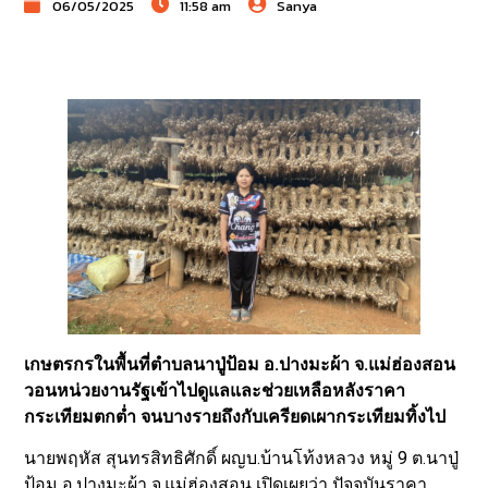
06/05/2025
11:58 am
Sanya
เกษตรกรในพื้นที่ตำบลนาปู่ป้อม อ.ปางมะผ้า จ.แม่ฮ่องสอน
วอนหน่วยงานรัฐเข้าไปดูแลและช่วยเหลือหลังราคา
กระเทียมตกต่ำ จนบางรายถึงกับเครียดเผากระเทียมทิ้งไป
นายพฤหัส สุนทรสิทธิศักดิ์ ผญบ.บ้านโท้งหลวง หมู่ 9 ต.นาปู่
ป้อม อ.ปางมะผ้า จ.แม่ฮ่องสอน เปิดเผยว่า ปัจจุบันราคา