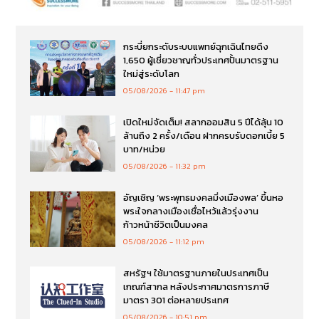
กระบี่ยกระดับระบบแพทย์ฉุกเฉินไทยดึง
1,650 ผู้เชี่ยวชาญทั่วประเทศปั้นมาตรฐาน
ใหม่สู่ระดับโลก
05/08/2026
11:47 pm
เปิดใหม่จัดเต็ม! สลากออมสิน 5 ปีได้ลุ้น 10
ล้านถึง 2 ครั้ง/เดือน ฝากครบรับดอกเบี้ย 5
บาท/หน่วย
05/08/2026
11:32 pm
อัญเชิญ ‘พระพุทธมงคลมิ่งเมืองพล’ ขึ้นหอ
พระใจกลางเมืองเชื่อไหว้แล้วรุ่งงาน
ก้าวหน้าชีวิตเป็นมงคล
05/08/2026
11:12 pm
สหรัฐฯ ใช้มาตรฐานภายในประเทศเป็น
เกณฑ์สากล หลังประกาศมาตรการภาษี
มาตรา 301 ต่อหลายประเทศ
05/08/2026
10:51 pm