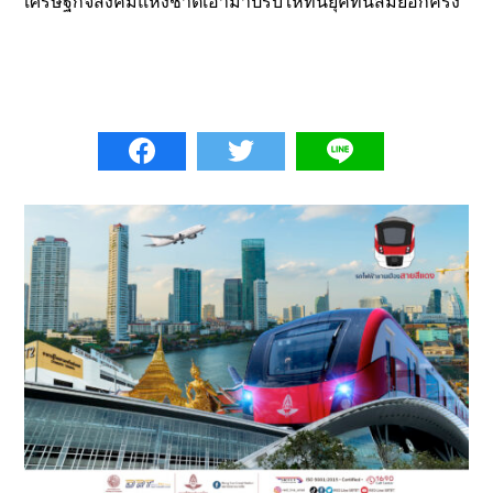
เศรษฐกิจสังคมแห่งชาติเอามาปรับให้ทันยุคทันสมัยอีกครั้ง”