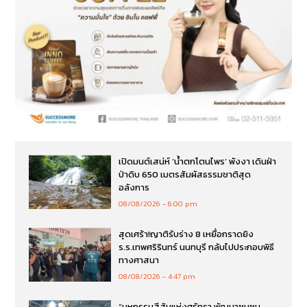
เปิดมนต์เสน่ห์ ‘น้ำตกโตนไพร’ พังงา เดินฝ่า
ป่าดิบ 650 เมตรสัมผัสธรรมชาติสุด
อลังการ
08/08/2026
6:00 pm
สุดเศร้า!ญาติรับร่าง 8 เหยื่อกราดยิง
ร.ร.เทพศริรินทร์ นนทบุรี กลับไปประกอบพิธี
ทางศาสนา
08/08/2026
4:47 pm
“มหกรรมสีสันแห่งศรัทธา พัฒนาชุมชน