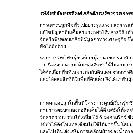
รพีภัทร์ จันทรศรีวงศ์ อธิบดีกรมวิชาการเกษต
การเพาะปลูกพืชทั่วไปอย่างรุนแรง และการแก้
แก้ไขปัญหาดินเค็มสามารถทำได้หลายวิธีแต่วิธ
จัดหรือพืชชอบเกลือที่มีมูลค่าทางเศรษฐกิจ ซึ
พืชได้อีกด้วย
นายขจรวิทย์ พันธุ์ยางน้อย ผู้อำนวยการสำนัก
ว่า เนื่องจากความเค็มของดินทำให้ไม่สามารถ
ได้คัดเลือกพืชที่เหมาะสมกับดินเค็ม จากการ
และให้ผลผลิตที่ดีในพื้นที่ดินเค็ม จึงได้นำพัน
มาทดลองปลูกในพื้นที่โครงการศูนย์เรียนรู้ฯ ซึ
สามารถตอบสนองต่อดินเค็มได้ดี แต่ยังให้ผลผ
วัดค่าความหวานได้เฉลี่ย 7.5-9 องศาบริกซ์ ซึ
ใช้ทำให้ดึงโพแทสเซียมไปใช้ได้มากขึ้น โดย
และโปรตีน ส่งเสริมการเคลื่อนย้ายของน้ำตาล