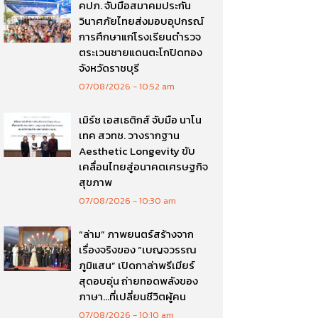
คปภ. จับมือสมาคมประกัน
วินาศภัยไทยส่งมอบอุปกรณ์
การศึกษาแก่โรงเรียนตำรวจ
ตระเวนชายแดนตะโกปิดทอง
จังหวัดราชบุรี
07/08/2026
10:52 am
เมิร์ซ เอสเธติกส์ จับมือ นาโน
เทค สวทช. วางรากฐาน
Aesthetic Longevity ขับ
เคลื่อนไทยสู่อนาคตเศรษฐกิจ
สุขภาพ
07/08/2026
10:30 am
“ล่าม” ภาพยนตร์สร้างจาก
เรื่องจริงของ “เบญจวรรณ
ภูมิแสน” เปิดกาล่าพรีเมียร์
สุดอบอุ่น ถ่ายทอดพลังของ
ภาษา…ที่เปลี่ยนชีวิตผู้คน
07/08/2026
10:10 am