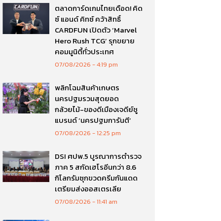
ตลาดการ์ดเกมไทยเดือด! คิด
ซ์ แอนด์ คิทซ์ คว้าสิทธิ์
CARDFUN เปิดตัว ‘Marvel
Hero Rush TCG’ รุกขยาย
คอมมูนิตี้ทั่วประเทศ
07/08/2026
4:19 pm
พลิกโฉมสินค้าเกษตร
นครปฐมรวมสุดยอด
กล้วยไม้-ของดีเมืองเจดีย์ชู
แบรนด์ ‘นครปฐมการันตี’
07/08/2026
12:25 pm
DSI ศปพ.5 บูรณาการตำรวจ
ภาค 5 สกัดเฮโรอีนกว่า 8.6
กิโลกรัมซุกขวดครีมกันแดด
เตรียมส่งออสเตรเลีย
07/08/2026
11:41 am