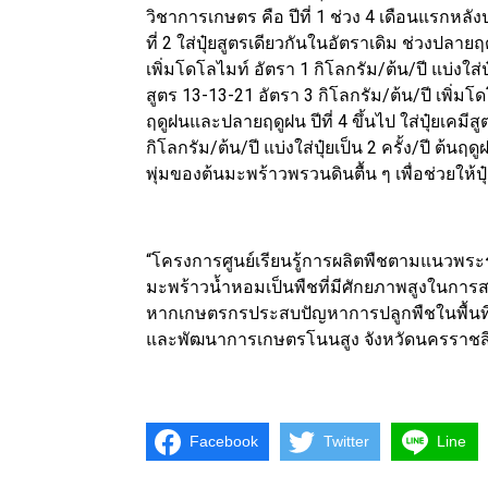
วิชาการเกษตร คือ ปีที่ 1 ช่วง 4 เดือนแรกหลังปล
ที่ 2 ใส่ปุ๋ยสูตรเดียวกันในอัตราเดิม ช่วงปลายฤด
เพิ่มโดโลไมท์ อัตรา 1 กิโลกรัม/ต้น/ปี แบ่งใส่ปุ
สูตร 13-13-21 อัตรา 3 กิโลกรัม/ต้น/ปี เพิ่มโดโล
ฤดูฝนและปลายฤดูฝน ปีที่ 4 ขึ้นไป ใส่ปุ๋ยเคมีส
กิโลกรัม/ต้น/ปี แบ่งใส่ปุ๋ยเป็น 2 ครั้ง/ปี ต้
พุ่มของต้นมะพร้าวพรวนดินตื้น ๆ เพื่อช่วยให้ปุ
“โครงการศูนย์เรียนรู้การผลิตพืชตามแนวพระรา
มะพร้าวน้ำหอมเป็นพืชที่มีศักยภาพสูงในการสร
หากเกษตรกรประสบปัญหาการปลูกพืชในพื้นที่ดิ
และพัฒนาการเกษตรโนนสูง จังหวัดนครราชสีม
Facebook
Twitter
Line