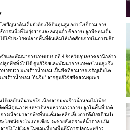
ร
ไขปัญหาดินเค็มยังต้องใช้ต้นทุนสูง อย่างไรก็ตาม การ
ีการหนึ่งที่ไม่ยุ่งยากและลงทุนต่ำ คือการปลูกพืชทนเค็ม
่งได้ใช้ประโยชน์จากพื้นที่ดินเค็มให้เกิดศักยภาพในการผลิต
วิจัยและพัฒนาการเกษตร เขตที่ 4 จังหวัดอุบลราชธานีกล่าว
ปลูกพืชทั่วไปได้ ศูนย์วิจัยและพัฒนาการเกษตรโนนสูง จึง
ศึกษาพบว่า มะพร้าวน้ำหอม เป็นพืชที่สามารถเจริญเติบโต
ธุ์มะพร้าวน้ำหอม “ก้นจีบ” จากศูนย์วิจัยพืชสวนชุมพร
่งได้ผลเป็นที่น่าพอใจ เนื่องจากมะพร้าวน้ำหอมไม่เพียง
ลิตที่มีคุณภาพ รสชาติหอมหวานกว่าการปลูกในพื้นที่ปกติ
่งอาจเนื่องมาจากพืชที่ทนเค็มจะหลีกเลี่ยงการดึงโซเดียมไป
ประโยชน์ของโพแทสเซียม จะช่วยสังเคราะห์น้ำตาล แป้ง
จากใบไปยังผล ในขณะที่บางพื้นที่มีการปลูกมะพร้าว