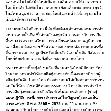
และเทคโนโลยีสมัยใหม่เพิ่มการผลิต ส่งผลให้ภาคเกษตร
ไทยล้าหลัง ไม่เติบโต ภาคเกษตรจึงเหลือแต่เกษตรกรสูงวัย
ไม่มีคนหนุ่มสาว หากปล่อยให้เป็นเช่นนี้ไปเรื่อยๆ ย่อมไม่
เป็นผลดีต่อประเทศไทย
ระบบเทคโนโลยีเกษตรนี่ล่ะ ที่จะต้องเข้ามาทดแทนการทำ
เกษตรแบบดั้งเดิม ซึ่งล้าหลังลงทุกวัน สวนทางกับการเกิด
ขึ้นของโรคระบาดใหม่ๆ การเปลี่ยนแปลงสภาพภูมิอากาศ
และสิ่งแวดล้อม ฯลฯ ซึ่งล้วนส่งผลกระทบต่อภาคเกษตรทั้ง
สิ้น กระบวนการปลูกพืชหรือเลี้ยงสัตว์แบบดั้งเดิม จึงไม่ตอบ
โจทย์ที่จะรักษาความยั่งยืนของภาคเกษตรไทย
กระบวนการเลี้ยงกุ้งก็เช่นกัน ที่ผ่านมากุ้งไทยมีปัญหาเรื่อง
โรคระบาดจนทำให้ผลผลิตกุ้งลดลงต่อเนื่องหลายปี จากผู้
ผลิตกุ้งอันดับ 1 ของโลก ต้องล่วงหล่นไม่เป็นท่ามายาวนาน
แต่วันนี้นับว่าโชคดีที่คณะกรรมการบริหารจัดการห่วงโซ่
การผลิตกุ้งทะเลและผลิตภัณฑ์ เห็นชอบหลักการ
(ร่าง)
แผนปฏิบัติการเพื่อยกระดับการแก้ไขปัญหากุ้งทะเลเป็น
วาระแห่งชาติ พ.ศ. 2568 – 2572
รวม 11 มาตรการ ซึ่ง
สอดคล้องกับนโยบายระดับโลก และนโยบายระดับประเทศ