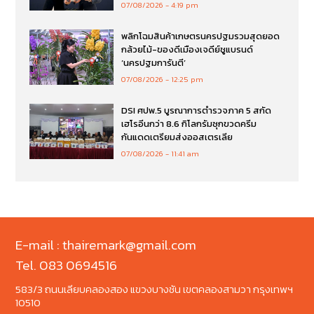
07/08/2026
4:19 pm
พลิกโฉมสินค้าเกษตรนครปฐมรวมสุดยอด
กล้วยไม้-ของดีเมืองเจดีย์ชูแบรนด์
‘นครปฐมการันตี’
07/08/2026
12:25 pm
DSI ศปพ.5 บูรณาการตำรวจภาค 5 สกัด
เฮโรอีนกว่า 8.6 กิโลกรัมซุกขวดครีม
กันแดดเตรียมส่งออสเตรเลีย
07/08/2026
11:41 am
E-mail : thairemark@gmail.com
Tel. 083 0694516
583/3 ถนนเลียบคลองสอง แขวงบางชัน เขตคลองสามวา กรุงเทพฯ
10510