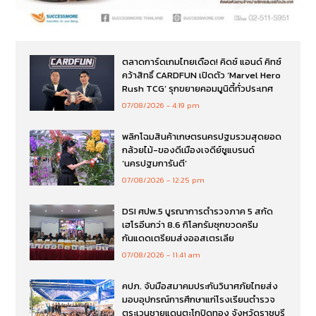
ตลาดการ์ดเกมไทยเดือด! คิดซ์ แอนด์ คิทซ์
คว้าสิทธิ์ CARDFUN เปิดตัว ‘Marvel Hero
Rush TCG’ รุกขยายคอมมูนิตี้ทั่วประเทศ
07/08/2026
4:19 pm
พลิกโฉมสินค้าเกษตรนครปฐมรวมสุดยอด
กล้วยไม้-ของดีเมืองเจดีย์ชูแบรนด์
‘นครปฐมการันตี’
07/08/2026
12:25 pm
DSI ศปพ.5 บูรณาการตำรวจภาค 5 สกัด
เฮโรอีนกว่า 8.6 กิโลกรัมซุกขวดครีม
กันแดดเตรียมส่งออสเตรเลีย
07/08/2026
11:41 am
คปภ. จับมือสมาคมประกันวินาศภัยไทยส่ง
มอบอุปกรณ์การศึกษาแก่โรงเรียนตำรวจ
ตระเวนชายแดนตะโกปิดทอง จังหวัดราชบุรี