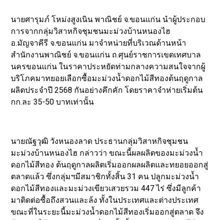
นายศารุมภ์ โหม่งสูงเนิน พาณิชย์ จ.ขอนแก่น นำผู้ประกอบ
การจากกลุ่มวิสาหกิจชุมชนมะม่วงบ้านหนองไฮ
อ.มัญจาคีรี จ.ขอนแก่น มาจำหน่ายที่บริเวณด้านหน้า
สำนักงานพาณิชย์ จ.ขอนแก่น ถ.ศุนย์ราชการเขตเทศบาล
นครขอนแก่น ในราคาประหยัดท่ามกลางความสนใจจากผู้
บริโภคมาทยอยเลือกซื้อมะม่วงน้ำดอกไม้สีทองต้นฤดูกาล
ผลิตประจำปี 2568 กันอย่างคึกคัก โดยราคาจำห่ายเริ่มต้น
กก.ละ 35-50 บาทเท่านั้น
นายณัฐวุฒิ วังหนองลาด ประธานกลุ่มวิสาหกิจชุมชน
มะม่วงบ้านหนองไฮ กล่าวว่า ขณะนี้ผลผลิตของมะม่วงน้ำ
ดอกไม้สีทอง ต้นฤดูกาลผลิตเริ่มออกผลผลิตและทยอยออกสู่
ตลาดแล้ว ซึ่งกลุ่มฯมีสมาชิกทั้งสิ้น 31 คน ปลูกมะม่วงน้ำ
ดอกไม้สีทองและมะม่วงเขียวเสวยรวม 447 ไร่ ซึ่งมีลูกค้า
มาติดต่อซื้อถึงสวนและล้ง ทั้งในประเทศและต่างประเทศ
ขณะที่ในระยะนี้มะม่วงน้ำดอกไม้สีทองเริ่มออกสู่ตลาด จึง