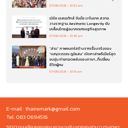
07/08/2026
10:52 am
เมิร์ซ เอสเธติกส์ จับมือ นาโนเทค สวทช.
วางรากฐาน Aesthetic Longevity ขับ
เคลื่อนไทยสู่อนาคตเศรษฐกิจสุขภาพ
07/08/2026
10:30 am
“ล่าม” ภาพยนตร์สร้างจากเรื่องจริงของ
“เบญจวรรณ ภูมิแสน” เปิดกาล่าพรีเมียร์สุด
อบอุ่น ถ่ายทอดพลังของภาษา…ที่เปลี่ยน
ชีวิตผู้คน
07/08/2026
10:10 am
E-mail : thairemark@gmail.com
Tel. 083 0694516
583/3 ถนนเลียบคลองสอง แขวงบางชัน เขตคลองสามวา กรุงเทพฯ