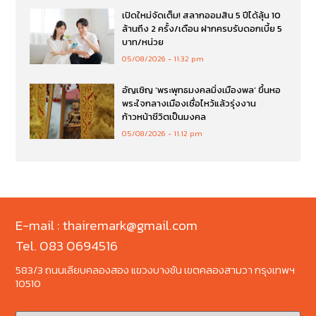
เปิดใหม่จัดเต็ม! สลากออมสิน 5 ปีได้ลุ้น 10
ล้านถึง 2 ครั้ง/เดือน ฝากครบรับดอกเบี้ย 5
บาท/หน่วย
05/08/2026
11:32 pm
อัญเชิญ ‘พระพุทธมงคลมิ่งเมืองพล’ ขึ้นหอ
พระใจกลางเมืองเชื่อไหว้แล้วรุ่งงาน
ก้าวหน้าชีวิตเป็นมงคล
05/08/2026
11:12 pm
E-mail : thairemark@gmail.com
Tel. 083 0694516
583/3 ถนนเลียบคลองสอง แขวงบางชัน เขตคลองสามวา กรุงเทพฯ
10510