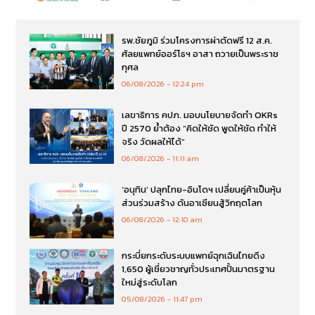
รพ.ชัยภูมิ ร่วมโครงการผ่าตัดฟรี 12 ส.ค.
ศัลยแพทย์ออร์โธฯ อาสา ถวายเป็นพระราช
กุศล
06/08/2026
12:24 pm
เลขาธิการ คปภ. มอบนโยบายจัดทำ OKRs
ปี 2570 ย้ำต้อง “คิดให้ชัด พูดให้ชัด ทำให้
จริง วัดผลให้ได้”
06/08/2026
11:11 am
‘อนุทิน’ ปลุกไทย-อินโดฯ เปลี่ยนคู่ค้าเป็นหุ้น
ส่วนร่วมสร้าง ดันอาเซียนสู้วิกฤตโลก
06/08/2026
12:10 am
กระบี่ยกระดับระบบแพทย์ฉุกเฉินไทยดึง
1,650 ผู้เชี่ยวชาญทั่วประเทศปั้นมาตรฐาน
ใหม่สู่ระดับโลก
05/08/2026
11:47 pm