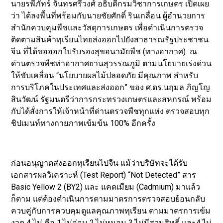
นายรพีภัทร์ จันทรศรีวงศ์ อธิบดีกรมวิชาการเกษตร เปิดเผย
ว่า ได้ลงพื้นที่พร้อมกับนายชัยศักดิ์ รินเกลื่อน ผู้อำนวยการ
สำนักควบคุมพืชและวัสดุการเกษตร เพื่อดำเนินการตรวจ
ติดตามสินค้าทุเรียนไทยส่งออกไปยังสาธารณรัฐประชาชน
จีน ที่ได้ขอออกใบรับรองสุขอนามัยพืช (ทางอากาศ) ณ
ด่านตรวจพืชท่าอากาศยานสุวรรณภูมิ ตามนโยบายเร่งด่วน
ให้ขับเคลื่อน “นโยบายผลไม้ปลอดภัย มีคุณภาพ สำหรับ
การบริโภคในประเทศและส่งออก” ของ ศ.ดร.นฤมล ภิญโญ
สินวัฒน์ รัฐมนตรีว่าการกระทรวงเกษตรและสหกรณ์ พร้อม
กับได้สั่งการให้เจ้าหน้าที่ด่านตรวจพืชทุกแห่ง ตรวจสอบทุก
ชิปเมนท์ทางกายภาพเข้มข้น 100% อีกครั้ง
ก่อนอนุญาตส่งออกทุเรียนไปจีน แม้ว่าบริษัทจะได้รับ
เอกสารผลวิเคราะห์ (Test Report) “Not Detected” สาร
Basic Yellow 2 (BY2) และ แคดเมียม (Cadmium) มาแล้ว
ก็ตาม แต่ต้องดำเนินการตามมาตรการตรวจสอบย้อนกลับ
ควบคู่กับการควบคุมดูแลคุณภาพทุเรียน ตามมาตรการเข้ม
งวด 4 ไม่ คือ 1.ไม่อ่อน 2.ไม่หนอน 3.ไม่มีสวมสิทธิ์ และ4.ไม่