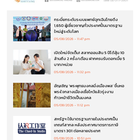
กระบี่ยกระดับระบบแพทย์ฉุกเฉินไทยดึง
1,650 ผู้เชี่ยวชาญทั่วประเทศปั้นมาตรฐาน
ใหม่สู่ระดับโลก
05/08/2026
11:47 pm
เปิดใหม่จัดเต็ม! สลากออมสิน 5 ปีได้ลุ้น 10
ล้านถึง 2 ครั้ง/เดือน ฝากครบรับดอกเบี้ย 5
บาท/หน่วย
05/08/2026
11:32 pm
อัญเชิญ ‘พระพุทธมงคลมิ่งเมืองพล’ ขึ้นหอ
พระใจกลางเมืองเชื่อไหว้แล้วรุ่งงาน
ก้าวหน้าชีวิตเป็นมงคล
05/08/2026
11:12 pm
สหรัฐฯ ใช้มาตรฐานภายในประเทศเป็น
เกณฑ์สากล หลังประกาศมาตรการภาษี
มาตรา 301 ต่อหลายประเทศ
05/08/2026
10:51 pm