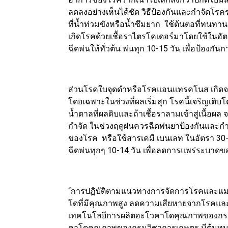
ลดลงอย่างเห็นได้ชัด วิธีป้องกันและกำจัดโรคราก
ที่น้ำท่วมขังหรือน้ำซึมยาก ใช้ต้นตอที่ทนท
เกิดโรคด้วยเชื้อราไตรโคเดอร์มาโดยใช้ในอั
ฉีดพ่นให้ทั่วต้น พ่นทุก 10-15 วัน เพื่อป้องกั
ส่วนโรคใบจุดดำหรือโรคแอนแทรคโนส เกิดจาก
โดยเฉพาะในช่วงที่ผลเริ่มสุก โรคนี้เจริญเติ
น้ำตาลที่ผลดิบและถ้าเชื้อราลามเข้าสู่เนื้อผล
กำจัด ในช่วงฤดูฝนควรฉีดพ่นยาป้องกันและกำ
ของโรค หรือใช้สารเคมี เบนเลท ในอัตรา 30-50
ฉีดพ่นทุกๆ 10-14 วัน เพื่อลดการแพร่ระบาด
“การปฏิบัติตามแนวทางการจัดการโรคและแ
โดที่มีคุณภาพสูง ลดความเสียหายจากโรคและแม
เทคโนโลยีการผลิตอะโวคาโดคุณภาพของกรมว
คาโดคุณภาพของกรมวิชาการเกษตร มีต้นทุนด้