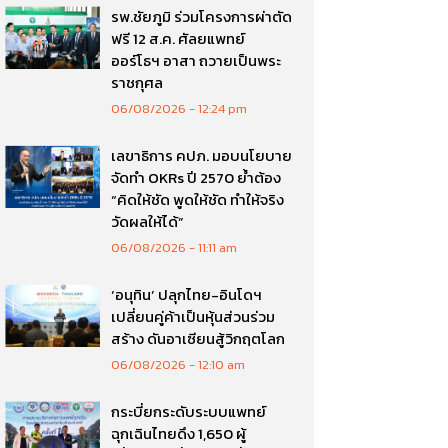
รพ.ชัยภูมิ ร่วมโครงการผ่าตัด
ฟรี 12 ส.ค. ศัลยแพทย์
ออร์โธฯ อาสา ถวายเป็นพระ
ราชกุศล
06/08/2026
12:24 pm
เลขาธิการ คปภ. มอบนโยบาย
จัดทำ OKRs ปี 2570 ย้ำต้อง
“คิดให้ชัด พูดให้ชัด ทำให้จริง
วัดผลให้ได้”
06/08/2026
11:11 am
‘อนุทิน’ ปลุกไทย-อินโดฯ
เปลี่ยนคู่ค้าเป็นหุ้นส่วนร่วม
สร้าง ดันอาเซียนสู้วิกฤตโลก
06/08/2026
12:10 am
กระบี่ยกระดับระบบแพทย์
ฉุกเฉินไทยดึง 1,650 ผู้