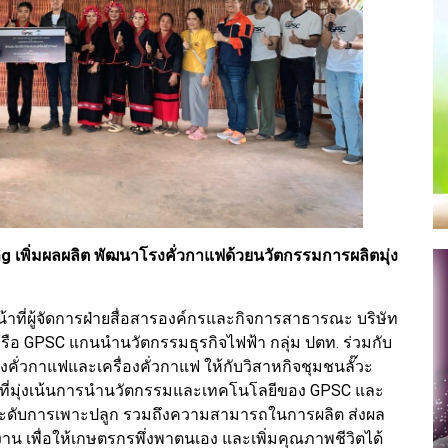
พิ่มผลผลิต พัฒนาโรงคั่วกาแฟด้วยนวัตกรรมการผลิตมุ่ง
น้าที่ผู้จัดการฝ่ายสื่อสารองค์กรและกิจการสาธารณะ บริษัท
หรือ GPSC แกนนำนวัตกรรมธุรกิจไฟฟ้า กลุ่ม ปตท. ร่วมกับ
คั่วกาแฟและเครื่องคั่วกาแฟ ให้กับวิสาหกิจชุมชนลั๊วะ
 ที่มุ่งเน้นการนำนวัตกรรมและเทคโนโลยีของ GPSC และ
ยกระดับการเพาะปลูก รวมถึงความสามารถในการผลิต ส่งผล
าน เพื่อให้เกษตรกรพึ่งพาตนเอง และเพิ่มคุณภาพชีวิตได้