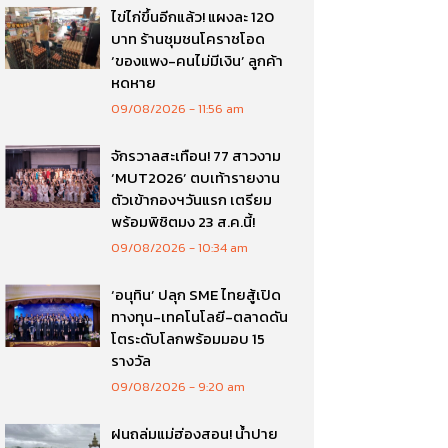
ไข่ไก่ขึ้นอีกแล้ว! แผงละ 120
บาท ร้านชุมชนโคราชโอด
‘ของแพง-คนไม่มีเงิน’ ลูกค้า
หดหาย
09/08/2026
11:56 am
จักรวาลสะเทือน! 77 สาวงาม
‘MUT2026’ ตบเท้ารายงาน
ตัวเข้ากองฯวันแรก เตรียม
พร้อมพิชิตมง 23 ส.ค.นี้!
09/08/2026
10:34 am
‘อนุทิน’ ปลุก SME ไทยสู้เปิด
ทางทุน-เทคโนโลยี-ตลาดดัน
โตระดับโลกพร้อมมอบ 15
รางวัล
09/08/2026
9:20 am
ฝนถล่มแม่ฮ่องสอน! น้ำปาย