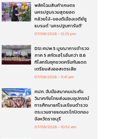
พลิกโฉมสินค้าเกษตร
นครปฐมรวมสุดยอด
กล้วยไม้-ของดีเมืองเจดีย์ชู
แบรนด์ ‘นครปฐมการันตี’
07/08/2026
12:25 pm
DSI ศปพ.5 บูรณาการตำรวจ
ภาค 5 สกัดเฮโรอีนกว่า 8.6
กิโลกรัมซุกขวดครีมกันแดด
เตรียมส่งออสเตรเลีย
07/08/2026
11:41 am
คปภ. จับมือสมาคมประกัน
วินาศภัยไทยส่งมอบอุปกรณ์
การศึกษาแก่โรงเรียนตำรวจ
ตระเวนชายแดนตะโกปิดทอง
จังหวัดราชบุรี
07/08/2026
10:52 am