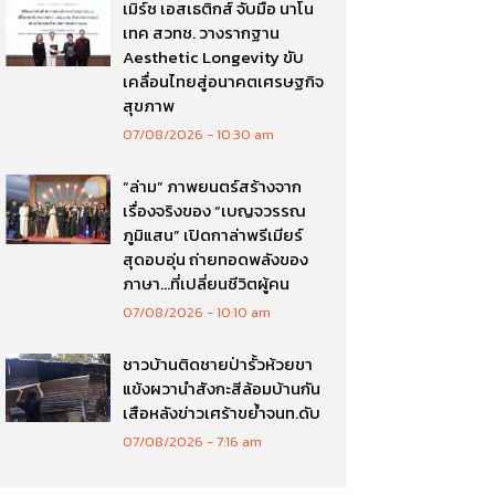
เมิร์ซ เอสเธติกส์ จับมือ นาโน
เทค สวทช. วางรากฐาน
Aesthetic Longevity ขับ
เคลื่อนไทยสู่อนาคตเศรษฐกิจ
สุขภาพ
07/08/2026
10:30 am
“ล่าม” ภาพยนตร์สร้างจาก
เรื่องจริงของ “เบญจวรรณ
ภูมิแสน” เปิดกาล่าพรีเมียร์
สุดอบอุ่น ถ่ายทอดพลังของ
ภาษา…ที่เปลี่ยนชีวิตผู้คน
07/08/2026
10:10 am
ชาวบ้านติดชายป่ารั้วห้วยขา
แข้งผวานำสังกะสีล้อมบ้านกัน
เสือหลังข่าวเศร้าขย้ำจนท.ดับ
07/08/2026
7:16 am