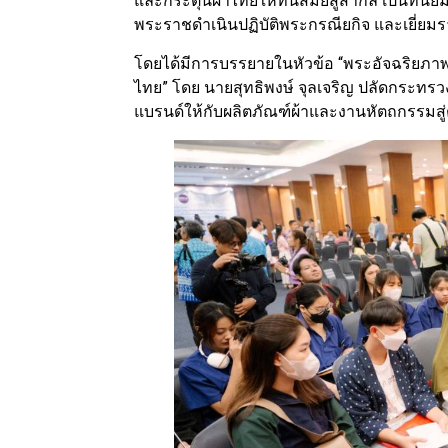
และกระตุ้นผ้าไทยให้ทันสมัยสู่สากล เป็นที่
พระราชดำเนินปฏิบัติพระกรณียกิจ และเยี่ยม
โดยได้มีการบรรยายในหัวข้อ “พระอัจฉริยภ
ไทย” โดย นายสุทธิพงษ์ จุลเจริญ ปลัดกระทร
แบรนด์ให้กับผลิตภัณฑ์ผ้าและงานหัตถกรรมสู