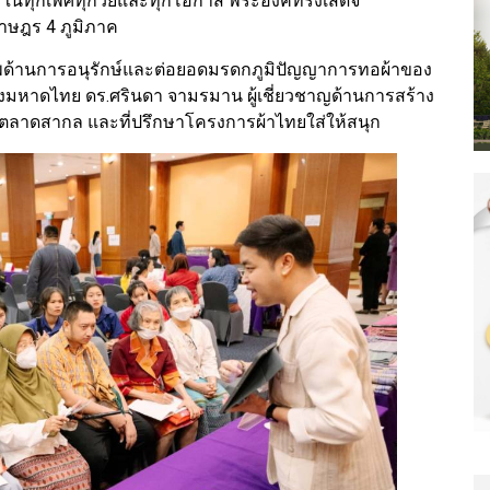
นิยมในทุกเพศทุกวัยและทุกโอกาส พระองค์ทรงเสด็จ
ราษฎร 4 ภูมิภาค
าพด้านการอนุรักษ์และต่อยอดมรดกภูมิปัญญาการทอผ้าของ
วงมหาดไทย ดร.ศรินดา จามรมาน ผู้เชี่ยวชาญด้านการสร้าง
่ตลาดสากล และที่ปรึกษาโครงการผ้าไทยใส่ให้สนุก