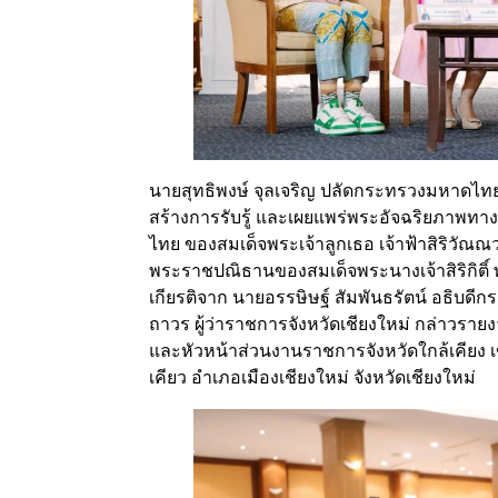
นายสุทธิพงษ์ จุลเจริญ ปลัดกระทรวงมหาดไทย
สร้างการรับรู้ และเผยแพร่พระอัจฉริยภาพท
ไทย ของสมเด็จพระเจ้าลูกเธอ เจ้าฟ้าสิริวั
พระราชปณิธานของสมเด็จพระนางเจ้าสิริกิติ
เกียรติจาก นายอรรษิษฐ์ สัมพันธรัตน์ อธิบดีกร
ถาวร ผู้ว่าราชการจังหวัดเชียงใหม่ กล่าวรา
และหัวหน้าส่วนงานราชการจังหวัดใกล้เคียง เข
เคียว อำเภอเมืองเชียงใหม่ จังหวัดเชียงใหม่