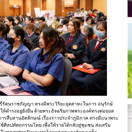
นารีรัตนราชกัญญา ทรงมีพระวิริยะอุตสาหะในการ อนุรักษ์
ให้ดำรงอยู่ยั่งยืน ด้วยพระอัจฉริยภาพพระองค์ทรงต่อยอด
่งการสืบสานอัตลักษณ์ เรื่องราวประจำภูมิภาค ทรงมีแนวพระ
กใช้ศิลปหัตถกรรมไทย เพื่อให้รายได้กลับสู่ชุมชน ส่งเสริม