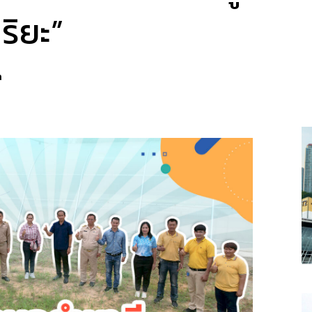
ริยะ”
a