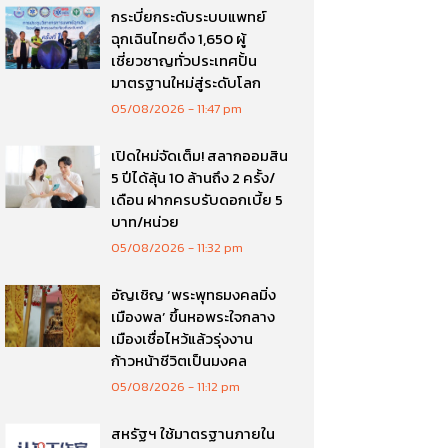
กระบี่ยกระดับระบบแพทย์
ฉุกเฉินไทยดึง 1,650 ผู้
เชี่ยวชาญทั่วประเทศปั้น
มาตรฐานใหม่สู่ระดับโลก
05/08/2026
11:47 pm
เปิดใหม่จัดเต็ม! สลากออมสิน
5 ปีได้ลุ้น 10 ล้านถึง 2 ครั้ง/
เดือน ฝากครบรับดอกเบี้ย 5
บาท/หน่วย
05/08/2026
11:32 pm
อัญเชิญ ‘พระพุทธมงคลมิ่ง
เมืองพล’ ขึ้นหอพระใจกลาง
เมืองเชื่อไหว้แล้วรุ่งงาน
ก้าวหน้าชีวิตเป็นมงคล
05/08/2026
11:12 pm
สหรัฐฯ ใช้มาตรฐานภายใน