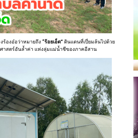
องร้องอ๋อว่าหมายถึง
“ร้อยเอ็ด”
ดินแดนที่เปี่ยมล้นไปด้วย
สตร์อันล้ำค่า แห่งลุ่มแม่น้ำชีของภาคอีสาน