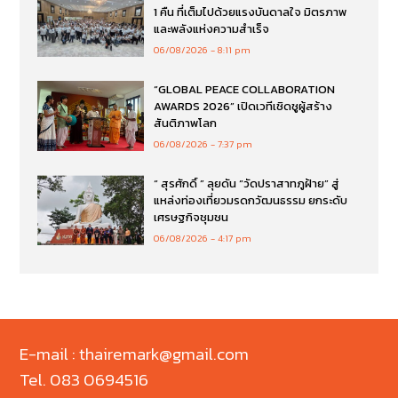
1 คืน ที่เต็มไปด้วยแรงบันดาลใจ มิตรภาพ
และพลังแห่งความสำเร็จ
06/08/2026
8:11 pm
“GLOBAL PEACE COLLABORATION
AWARDS 2026” เปิดเวทีเชิดชูผู้สร้าง
สันติภาพโลก
06/08/2026
7:37 pm
“ สุรศักดิ์ ” ลุยดัน “วัดปราสาทภูฝ้าย” สู่
แหล่งท่องเที่ยวมรดกวัฒนธรรม ยกระดับ
เศรษฐกิจชุมชน
06/08/2026
4:17 pm
E-mail : thairemark@gmail.com
Tel. 083 0694516