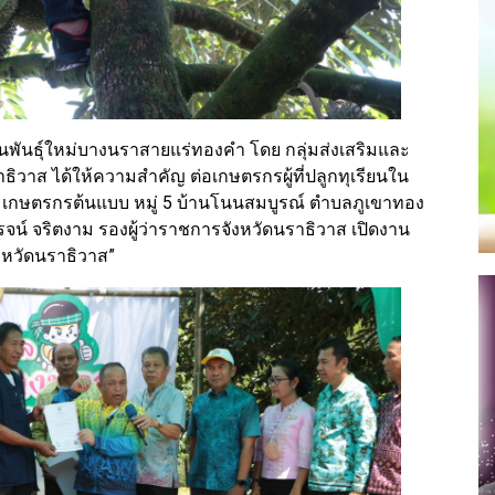
รียนพันธุ์ใหม่บางนราสายแร่ทองคำ โดย กลุ่มส่งเสริมและ
วาส ได้ให้ความสำคัญ ต่อเกษตรกรผู้ที่ปลูกทุเรียนใน
ิล เกษตรกรต้นแบบ หมู่ 5 บ้านโนนสมบูรณ์ ตำบลภูเขาทอง
รจน์ จริตงาม รองผู้ว่าราชการจังหวัดนราธิวาส เปิดงาน
ังหวัดนราธิวาส”