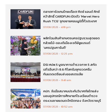
ตลาดการ์ดเกมไทยเดือด! คิดซ์ แอนด์ คิทซ์
คว้าสิทธิ์ CARDFUN เปิดตัว ‘Marvel Hero
Rush TCG’ รุกขยายคอมมูนิตี้ทั่วประเทศ
07/08/2026
4:19 pm
พลิกโฉมสินค้าเกษตรนครปฐมรวมสุดยอด
กล้วยไม้-ของดีเมืองเจดีย์ชูแบรนด์
‘นครปฐมการันตี’
07/08/2026
12:25 pm
DSI ศปพ.5 บูรณาการตำรวจภาค 5 สกัด
เฮโรอีนกว่า 8.6 กิโลกรัมซุกขวดครีม
กันแดดเตรียมส่งออสเตรเลีย
07/08/2026
11:41 am
คปภ. จับมือสมาคมประกันวินาศภัยไทยส่ง
มอบอุปกรณ์การศึกษาแก่โรงเรียนตำรวจ
ตระเวนชายแดนตะโกปิดทอง จังหวัดราชบุรี
07/08/2026
10:52 am