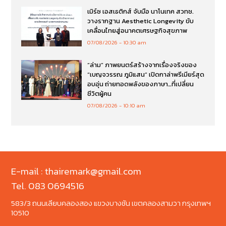
เมิร์ซ เอสเธติกส์ จับมือ นาโนเทค สวทช.
วางรากฐาน Aesthetic Longevity ขับ
เคลื่อนไทยสู่อนาคตเศรษฐกิจสุขภาพ
07/08/2026
10:30 am
“ล่าม” ภาพยนตร์สร้างจากเรื่องจริงของ
“เบญจวรรณ ภูมิแสน” เปิดกาล่าพรีเมียร์สุด
อบอุ่น ถ่ายทอดพลังของภาษา…ที่เปลี่ยน
ชีวิตผู้คน
07/08/2026
10:10 am
E-mail : thairemark@gmail.com
Tel. 083 0694516
583/3 ถนนเลียบคลองสอง แขวงบางชัน เขตคลองสามวา กรุงเทพฯ
10510