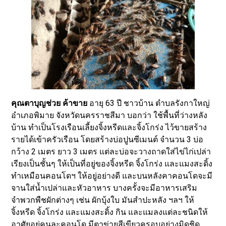
คุณตาบุญช่วย ค้าขาย
อายุ 63 ปี ชาวบ้าน ตำบลรังกาใหญ่
อำเภอพิมาย จังหวัดนครราชสีมา บอกว่า ใช้พื้นที่ว่างหลัง
บ้าน ทำเป็นโรงเรือนเลี้ยงจิ้งหรีดและจิ้งโกร่ง ไว้ขายสร้าง
รายได้เข้าครัวเรือน โดยสร้างบ่อปูนซีเมนต์ จำนวน 3 บ่อ
กว้าง 2 เมตร ยาว 3 เมตร แต่ละบ่อจะวางถาดใส่ไข่ไก่เปล่า
เรียงเป็นชั้นๆ ให้เป็นที่อยู่ของจิ้งหรีด จิ้งโกร่ง และแมงสะดิ้ง
ทำเหมือนคอนโดฯ ให้อยู่อย่างดี และบนหลังคาคอนโดจะมี
จานใส่น้ำเปล่าและหัวอาหาร บางครั้งจะมีอาหารเสริม
จำพวกพืชผักต่างๆ เช่น ผักบุ้งใบ มันสำปะหลัง ฯลฯ ให้
จิ้งหรีด จิ้งโกร่ง และแมงสะดิ้ง กิน และแมลงแต่ละชนิดให้
อาศัยอยู่คนละคอนโด มีตาข่ายสีเขียวครอบอย่างมิดชิด