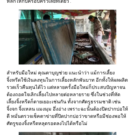
หลักให้กับครอบครัวเลยทีเดียว .
สำหรับมือใหม่ คุณตาบุญช่วย แนะนำว่า แม้การเลี้ยง
จิ้งหรีดใช้เงินลงทุนในการเลี้ยงหลักพันบาท อีกทั้งให้ผลผลิต
รวดเร็วคืนทุนได้ไว แต่หลายครั้งมือใหม่ก็ประสบปัญหาจน
ต้องถอดใจเลิกเลี้ยงไปหลายต่อหลายราย ซึ่งในช่วงที่หัด
เลี้ยงจิ้งหรีดก็ตายเยอะเช่นกัน ทั้งจากศัตรูธรรมชาติ เช่น
จิ้งจก จิ้งเหลน แมงมุม อึ่งอ่าง เพราะฉะนั้นต้องปิดปากบ่อให้
ดี หมั่นตรวจเช็คตาข่ายที่ปิดปากบ่อว่าขาดหรือมีช่องพอให้
ศัตรูของจิ้งหรีดหลุดรอดลงไปได้หรือไม่