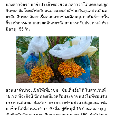
นางสาวจิตรา นาจำปา เจ้าของสวน กล่าวว่า ได้ทดลองปลูก
อินทผาลัมโดยมีพ่อกับตนเองและสามีช่วยกันดูแลสวนอินท
ผาลัม อินทผาลัมจะเริ่มออกจากช่วงเดือนกุมภาพันธ์จากนั้น
ก็จะทำการผสมเกสรผลอินทผาลัมสามารถรับประทานได้จะ
มีอายุ 155 วัน
สวนนาจำปาจะเปิดให้เที่ยวชม –ชิมเต็มอิ่มได้ ในสวนวันที่
16 ก.ค.ที่จะถึงนี้ นักท่องเที่ยวหรือประชาชนทั่วไปที่ชอบรับ
ประทานอินทผาลัมสด ๆ บรรยากาศชมสวน เชิญแวะมาชิม
มาช็อปได้ที่สวนนาจำปา ซึ่งตั้งอยู่ที่หมู่ที่ 16 บ้านคลองบุญ
เลิศติดกับวัดคลองบุญเลิศห่างจากถนนสาย 359 เข้าไปสวน