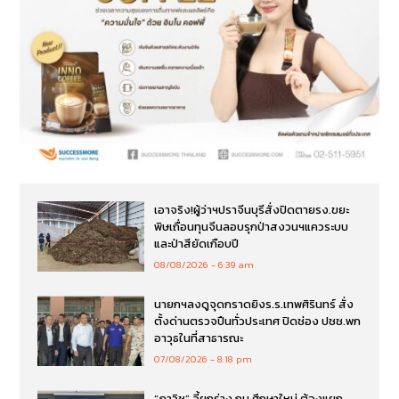
เอาจริง!ผู้ว่าฯปราจีนบุรีสั่งปิดตายรง.ขยะ
พิษเถื่อนทุนจีนลอบรุกป่าสงวนฯแควระบบ
และป่าสียัดเกือบปี
08/08/2026
6:39 am
นายกฯลงดูจุดกราดยิงร.ร.เทพศิรินทร์ สั่ง
ตั้งด่านตรวจปืนทั่วประเทศ ปิดช่อง ปชช.พก
อาวุธในที่สาธารณะ
07/08/2026
8:18 pm
“ภาวิช” จี้ยกร่าง กม.ศึกษาใหม่ ต้องแยก