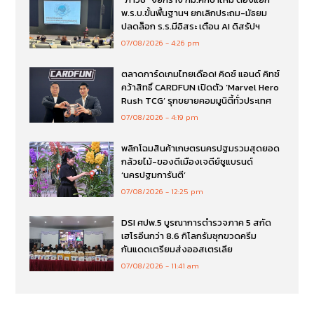
พ.ร.บ.ขั้นพื้นฐานฯ ยกเลิกประถม-มัธยม
ปลดล็อก ร.ร.มีอิสระ เตือน AI ดิสรัปฯ
07/08/2026
4:26 pm
ตลาดการ์ดเกมไทยเดือด! คิดซ์ แอนด์ คิทซ์
คว้าสิทธิ์ CARDFUN เปิดตัว ‘Marvel Hero
Rush TCG’ รุกขยายคอมมูนิตี้ทั่วประเทศ
07/08/2026
4:19 pm
พลิกโฉมสินค้าเกษตรนครปฐมรวมสุดยอด
กล้วยไม้-ของดีเมืองเจดีย์ชูแบรนด์
‘นครปฐมการันตี’
07/08/2026
12:25 pm
DSI ศปพ.5 บูรณาการตำรวจภาค 5 สกัด
เฮโรอีนกว่า 8.6 กิโลกรัมซุกขวดครีม
กันแดดเตรียมส่งออสเตรเลีย
07/08/2026
11:41 am