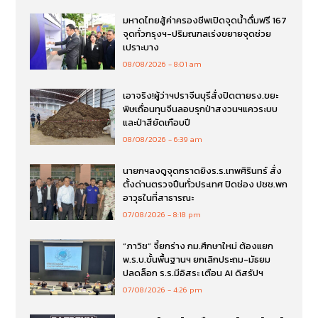
มหาดไทยสู้ค่าครองชีพเปิดจุดน้ำดื่มฟรี 167
จุดทั่วกรุงฯ-ปริมณฑลเร่งขยายจุดช่วย
เปราะบาง
08/08/2026
8:01 am
เอาจริง!ผู้ว่าฯปราจีนบุรีสั่งปิดตายรง.ขยะ
พิษเถื่อนทุนจีนลอบรุกป่าสงวนฯแควระบบ
และป่าสียัดเกือบปี
08/08/2026
6:39 am
นายกฯลงดูจุดกราดยิงร.ร.เทพศิรินทร์ สั่ง
ตั้งด่านตรวจปืนทั่วประเทศ ปิดช่อง ปชช.พก
อาวุธในที่สาธารณะ
07/08/2026
8:18 pm
“ภาวิช” จี้ยกร่าง กม.ศึกษาใหม่ ต้องแยก
พ.ร.บ.ขั้นพื้นฐานฯ ยกเลิกประถม-มัธยม
ปลดล็อก ร.ร.มีอิสระ เตือน AI ดิสรัปฯ
07/08/2026
4:26 pm