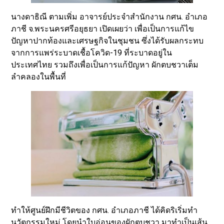
นางดาธิณี ตามเพิ่ม อาจารย์ประจำสำนักงาน กศน. อำเภอ
ภาชี จ.พระนครศรีอยุธยา เปิดเผยว่า เพื่อเป็นการแก้ไข
ปัญหาปากท้องและเศรษฐกิจในชุมชน ซึ่งได้รับผลกระทบ
จากการแพร่ระบาดเชื้อโควิด-19 ที่ระบาดอยู่ใน
ประเทศไทย รวมถึงเพื่อเป็นการแก้ปัญหา ผักตบชวาเต็ม
ลำคลองในพื้นที่
ทำให้ศูนย์ฝึกมีชีวิตของ กศน. อำเภอภาชี ได้คิดริเริ่มทำ
นวัตกรรมใหม่ โดยนำใบอ่อนของผักตบชวา มาทำเป็นเส้น