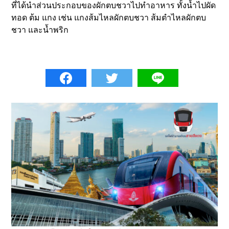
ที่ได้นำส่วนประกอบของผักตบชวาไปทำอาหาร ทั้งน้ำไปผัด
ทอด ต้ม แกง เช่น แกงส้มไหลผักตบชวา ส้มตำไหลผักตบ
ชวา และน้ำพริก