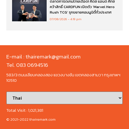
ตลาดการ์ดเกมไทยเดือด! คิดซ์ แอนด์ คิทซ์
คว้าสิทธิ์ CARDFUN เปิดตัว ‘Marvel Hero
Rush TCG’ รุกขยายคอมมูนิตี้ทั่วประเทศ
07/08/2026
4:19 pm
E-mail : thairemark@gmail.com
Tel. 083 0694516
583/3 ถนนเลียบคลองสอง แขวงบางชัน เขตคลองสามวา กรุงเทพฯ
10510
Total Visit :
1,021,381
© 2021-2022 thairemark.com