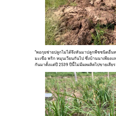
“พอกุยช่ายปลูกไม่ได้จึงหันมาปลูกพืชชนิดอื่
มะเขือ พริก หมุนเวียนกันไป ซึ่งบ้านนาเพียงแห
กันมาตั้งแต่ปี 2539 ปีนี้ไม่มีผลผลิตไปขายเส