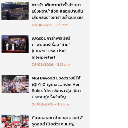
ชาวบ้านติดชายป่ารั้วห้วยขา
แข้งผวานำสังกะสีล้อมบ้านกัน
เสือหลังข่าวเศร้าขย้ำจนท.ดับ
07/08/2026
7:16 am
เปิดรอบกาล่าพรีเมียร์
ภาพยนตร์เรื่อง ”ล่าม“
(LAAM : The Thai
Interpreter)
06/08/2026
11:22 pm
MGI Beyond บวงสรวงซีรีส์
iQIYI Original Under Her
Rules ใต้เงาจันทรา อุ้ม–มีนา
ประกบคู่ครั้งสำคัญ
06/08/2026
11:12 pm
ดีเคเอสเอช เจ้าของแบรนด์ ฮี
รูดอยด์ เปิดตัวแคมเปญ