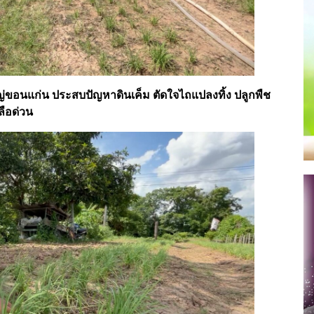
่ขอนแก่น ประสบปัญหาดินเค็ม ตัดใจไถแปลงทิ้ง ปลูกพืช
ือด่วน