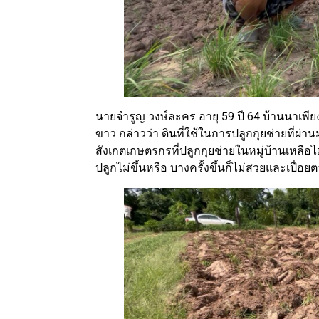
นายจำรูญ วงษ์ละคร อายุ 59 ปี 64 บ้านนาเพีย
ขาว กล่าวว่า ดินที่ใช้ในการปลูกกุยช่ายที่ผ่
สังเกตเกษตรกรที่ปลูกกุยช่ายในหมู่บ้านเหลือไ
ปลูกไม่ขึ้นหรือ บางครั้งขึ้นก็ไม่สวยและเปื่อย