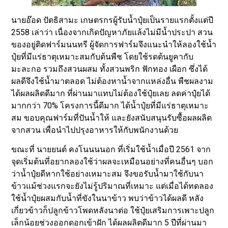
นายอ๊อด ปัตธิสามะ เกษตรกรผู้รับน้ำปุ๋ยเป็นรายแรกตั้งแต่ปี
2558 เล่าว่า เนื่องจากเกิดปัญหาภัยแล้งไม่มีน้ำประปา สวน
ของอยู่ติดฟาร์มนนทรี ผู้จัดการฟาร์มจึงแนะนำให้ลองใช้น้ำ
ปุ๋ยที่มีแร่ธาตุเหมาะสมกับต้นพืช โดยใช้รดต้นยูคากับ
มะละกอ รวมถึงสวนผสม ทั้งสวนพริก ฟักทอง เผือก ซึ่งได้
ผลดีจึงใช้น้ำมาตลอด ไม่ต้องหาน้ำจากแหล่งอื่น พืชผลงาม
ได้ผลผลิตดีมาก ที่ผ่านมาแทบไม่ต้องใช้ปุ๋ยเลย ลดค่าปุ๋ยได้
มากกว่า 70% โครงการนี้ดีมาก ได้น้ำปุ๋ยที่มีแร่ธาตุเหมาะ
สม ขอบคุณฟาร์มที่ปันน้ำให้ และยังสนับสนุนรับซื้อผลผลิต
จากสวน เพื่อนำไปปรุงอาหารให้กับพนักงานด้วย
ขณะที่ นายยนต์ คงโนนนนอก ที่เริ่มใช้น้ำเมื่อปี 2561 จาก
จุดเริ่มต้นที่อยากลองใช้ว่าผลจะเหมือนอย่างที่คนอื่นๆ บอก
ว่าน้ำปุ๋ยดีหากใช้อย่างเหมาะสม จึงขอรับน้ำมาใช้กับนา
ข้าวแม้ช่วงแรกจะยังไม่รู้ปริมาณที่เหมาะ แต่เมื่อได้ทดลอง
ใช้น้ำปุ๋ยผสมกับน้ำที่ขังในนาข้าว พบว่าข้าวได้ผลดี หลัง
เกี่ยวข้าวก็ปลูกข้าวโพดหลังนาต่อ ใช้ปุ๋ยเสริมการเพาะปลูก
เล็กน้อยช่วงออกดอกเข้าฝัก ได้ผลผลิตดีมาก 5 ปีที่ผ่านมา