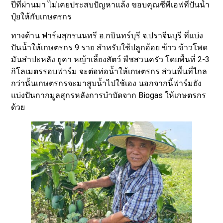
ปีที่ผ่านมา ไม่เคยประสบปัญหาแล้ง ขอบคุณซีพีเอฟที่ปันน้ำ
ปุ๋ยให้กับเกษตรกร
ทางด้าน ฟาร์มสุกรนนทรี อ.กบินทร์บุรี จ.ปราจีนบุรี ที่แบ่ง
ปันน้ำให้เกษตรกร 9 ราย สำหรับใช้ปลูกอ้อย ข้าว ข้าวโพด
มันสำปะหลัง ยูคา หญ้าเลี้ยงสัตว์ พืชสวนครัว โดยพื้นที่ 2-3
กิโลเมตรรอบฟาร์ม จะต่อท่อน้ำให้เกษตรกร ส่วนพื้นที่ไกล
กว่านั้นเกษตรกรจะมาสูบน้ำไปใช้เอง นอกจากนี้ฟาร์มยัง
แบ่งปันกากมูลสุกรหลังการบำบัดจาก Biogas ให้เกษตรกร
ด้วย