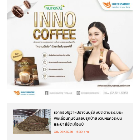
เอาจริง!ผู้ว่าฯปราจีนบุรีสั่งปิดตายรง.ขยะ
พิษเถื่อนทุนจีนลอบรุกป่าสงวนฯแควระบบ
และป่าสียัดเกือบปี
08/08/2026
6:39 am