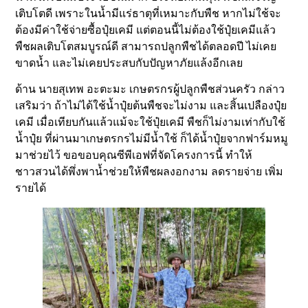
เติบโตดี เพราะในน้ำมีแร่ธาตุที่เหมาะกับพืช หากไม่ใช้จะ
ต้องมีค่าใช้จ่ายซื้อปุ๋ยเคมี แต่ตอนนี้ไม่ต้องใช้ปุ๋ยเคมีแล้ว
พืชผลเติบโตสมบูรณ์ดี สามารถปลูกพืชได้ตลอดปี ไม่เคย
ขาดน้ำ และไม่เคยประสบกับปัญหาภัยแล้งอีกเลย
ด้าน นายสุเทพ อะตะมะ เกษตรกรผู้ปลูกพืชส่วนครัว กล่าว
เสริมว่า ถ้าไม่ได้ใช้น้ำปุ๋ยต้นพืชจะไม่งาม และสิ้นเปลืองปุ๋ย
เคมี เมื่อเทียบกันแล้วแม้จะใช้ปุ๋ยเคมี พืชก็ไม่งามเท่ากับใช้
น้ำปุ๋ย ที่ผ่านมาเกษตรกรไม่มีน้ำใช้ ก็ได้น้ำปุ๋ยจากฟาร์มหมู
มาช่วยไว้ ขอขอบคุณซีพีเอฟที่จัดโครงการนี้ ทำให้
ชาวสวนได้พึ่งพาน้ำช่วยให้พืชผลงอกงาม ลดรายจ่าย เพิ่ม
รายได้