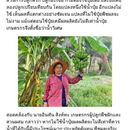
ส่วนการปลูกพริก ปลูกมะเขือ ก็ไม่ต้องใช้ปุ๋ยเลย และยังเคย
ลองปลูกเปรียบเทียบกัน โดยแปลงหนึ่งใช้น้ำปุ๋ย อีกแปลงไม่
ใช้ เห็นผลที่แตกต่างอย่างชัดเจน แปลงที่ไม่ใช้ปุ๋ยพืชผลจะ
ไม่งาม แม้แต่ตอนใช้ปุ๋ยเคมีผลผลิตยังไม่ดีเท่าน้ำปุ๋ย
เกษตรกรจึงตั้งชื่อว่าน้ำวิเศษ
สอดคล้องกับ นายอินทัน สิงห์ทะ เกษตรกรผู้ปลูกพืชผักและ
สวนผสม กล่าวว่า หากไม่ใช้น้ำปุ๋ยผลผลิตจะไม่ดีเท่าที่ควร
น้ำที่ได้รับนี้มีประโยชน์เมาก ประหยัดต้นทุน พืชผลเจริญ