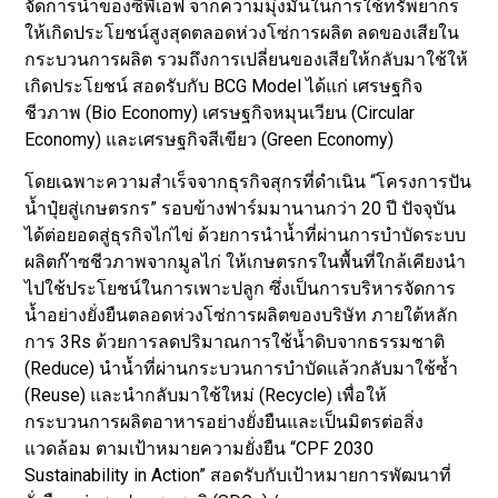
จัดการน้ำของซีพีเอฟ จากความมุ่งมั่นในการใช้ทรัพยากร
ให้เกิดประโยชน์สูงสุดตลอดห่วงโซ่การผลิต ลดของเสียใน
กระบวนการผลิต รวมถึงการเปลี่ยนของเสียให้กลับมาใช้ให้
เกิดประโยชน์ สอดรับกับ BCG Model ได้แก่ เศรษฐกิจ
ชีวภาพ (Bio Economy) เศรษฐกิจหมุนเวียน (Circular
Economy) และเศรษฐกิจสีเขียว (Green Economy)
โดยเฉพาะความสำเร็จจากธุรกิจสุกรที่ดำเนิน “โครงการปัน
น้ำปุ๋ยสู่เกษตรกร” รอบข้างฟาร์มมานานกว่า 20 ปี ปัจจุบัน
ได้ต่อยอดสู่ธุรกิจไก่ไข่ ด้วยการนำน้ำที่ผ่านการบำบัดระบบ
ผลิตก๊าซชีวภาพจากมูลไก่ ให้เกษตรกรในพื้นที่ใกล้เคียงนำ
ไปใช้ประโยชน์ในการเพาะปลูก ซึ่งเป็นการบริหารจัดการ
น้ำอย่างยั่งยืนตลอดห่วงโซ่การผลิตของบริษัท ภายใต้หลัก
การ 3Rs ด้วยการลดปริมาณการใช้น้ำดิบจากธรรมชาติ
(Reduce) นำน้ำที่ผ่านกระบวนการบำบัดแล้วกลับมาใช้ซ้ำ
(Reuse) และนำกลับมาใช้ใหม่ (Recycle) เพื่อให้
กระบวนการผลิตอาหารอย่างยั่งยืนและเป็นมิตรต่อสิ่ง
แวดล้อม ตามเป้าหมายความยั่งยืน “CPF 2030
Sustainability in Action” สอดรับกับเป้าหมายการพัฒนาที่