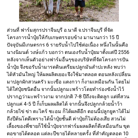
ส่วนที่ ฟาร์มสุกรปราจีนบุรี อ.นาดี จ.ปราจีนบุรี ที่จัด
โครงการน้ำปุ๋ยให้กับเกษตรรอบข้าง มานานกว่า 15 ปี
ปัจจุบันมีเกษตรกร 6 รายรับน้ำไปใช้ต่อเนื่อง หนึ่งในนั้นคือ
นางนิมนต์ วงษ์แก้ว บอกว่า ตนเองรับน้ำปุ๋ยมาตั้งแต่ปี 2556
หลังจากเห็นตัวอย่างฟาร์มอื่นๆของบริษัทที่จัดโครงการปัน
น้ำปุ๋ย จึงขอรับน้ำมารดดินเตรียมปลูกมันสำปะหลัง พบว่า
ได้หัวมันใหญ่ ให้ผลผลิตเยอะจึงใช้มาตลอด ตอนหลังเปลี่ยน
มาปลูกผักสวนครัว มะเขือ แตงกวา ก็งามเหมือนกัน โดยไม่
ได้ใส่ปุ๋ยชนิดอื่น จากนั้นปลูกมะพร้าวโดยทำร่องขังน้ำไว้
ปรากฏว่ามะพร้าวงาม จากปกติ 7-8 ปีถึงจะติดลูก แต่ที่สวน
ปลูกแค่ 4-5 ปี ก็เก็บผลผลิตได้ จากนั้นจึงปลูกกล้วยน้ำว้า
กล้วยไข่ ข่า ตะไคร้ ชะอม ก็ได้ผลดีอีก ตอนนี้ปลูกยูคาได้ไม่
ถึงปีต้นโตดีเพราะได้น้ำปุ๋ยชั้นดี ค่าปุ๋ยก็ไม่ต้องเสีย สวนไผ่
เลี้ยงของพี่ชายก็ใช้น้ำปุ๋ยจากฟาร์มผลผลิตก็ดีเหมือนกัน ขุด
ตอขายได้ตลอด แต่ละปีขายได้หลายครั้ง ที่สำคัญตลอด 10