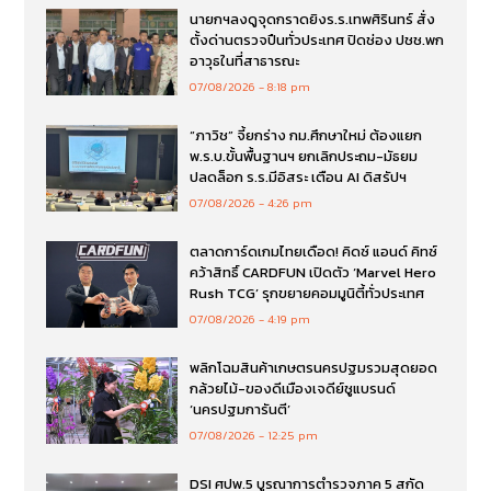
นายกฯลงดูจุดกราดยิงร.ร.เทพศิรินทร์ สั่ง
ตั้งด่านตรวจปืนทั่วประเทศ ปิดช่อง ปชช.พก
อาวุธในที่สาธารณะ
07/08/2026
8:18 pm
“ภาวิช” จี้ยกร่าง กม.ศึกษาใหม่ ต้องแยก
พ.ร.บ.ขั้นพื้นฐานฯ ยกเลิกประถม-มัธยม
ปลดล็อก ร.ร.มีอิสระ เตือน AI ดิสรัปฯ
07/08/2026
4:26 pm
ตลาดการ์ดเกมไทยเดือด! คิดซ์ แอนด์ คิทซ์
คว้าสิทธิ์ CARDFUN เปิดตัว ‘Marvel Hero
Rush TCG’ รุกขยายคอมมูนิตี้ทั่วประเทศ
07/08/2026
4:19 pm
พลิกโฉมสินค้าเกษตรนครปฐมรวมสุดยอด
กล้วยไม้-ของดีเมืองเจดีย์ชูแบรนด์
‘นครปฐมการันตี’
07/08/2026
12:25 pm
DSI ศปพ.5 บูรณาการตำรวจภาค 5 สกัด