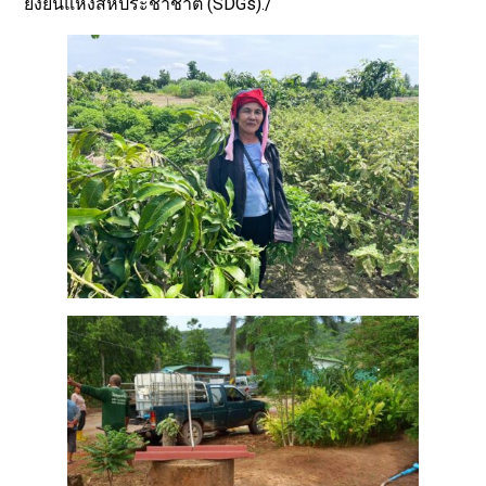
ยั่งยืนแห่งสหประชาชาติ (SDGs)./