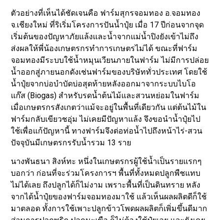
ตัวอย่างที่เห็นได้ชัดเจนคือ ฟาร์มสุกรจอมทอง อ.จอมทอง
จ.เชียงใหม่ ที่ริเริ่มโครงการปันน้ำปุ๋ย เมื่อ 17 ปีก่อนจากจุด
เริ่มต้นของปัญหาภัยแล้งและน้ำจากแม่น้ำปิงยังเข้าไม่ถึง
ส่งผลให้พี่น้องเกษตรกรทำการเกษตรไม่ได้ ขณะที่ฟาร์ม
จอมทองมีระบบใช้น้ำหมุนเวียนภายในฟาร์ม ไม่มีการปล่อย
น้ำออกสู่ภายนอกดังเช่นฟาร์มของบริษัททั่วประเทศ โดยใช้
น้ำปุ๋ยจากบ่อบำบัดบ่อสุดท้ายหลังออกมาจากระบบไบโอ
แก๊ส (Biogas) สำหรับรดน้ำต้นไม้และสวนหย่อมในฟาร์ม
เมื่อเกษตรกรสังเกตว่าแม้จะอยู่ในพื้นที่เดียวกัน แต่ต้นไม้ใน
ฟาร์มกลับเขียวชอุ่ม ไม่เคยมีปัญหาแล้ง จึงขอนำน้ำปุ๋ยไป
ใช้เพื่อแก้ปัญหานี้ ทางฟาร์มจึงต่อท่อน้ำไปถึงหน้าไร่-สวน
ปัจจุบันมีเกษตรกรรับน้ำรวม 13 ราย
นางพันธนา สิงห์ทะ หนึ่งในเกษตรกรผู้ใช้น้ำเป็นรายแรกๆ
บอกว่า ก่อนที่จะร่วมโครงการฯ พื้นที่ทั้งหมดปลูกพืชแทบ
ไม่ได้เลย ถึงปลูกได้ก็ไม่งาม เพราะพื้นที่เป็นดินทราย หลัง
จากได้น้ำปุ๋ยของฟาร์มจอมทองมาใช้ แล้วเห็นผลผลิตดีก็ใช้
มาตลอด ทั้งการใช้เพาะปลูกข้าวโพดผลผลิตก็เพิ่มขึ้นดีมาก