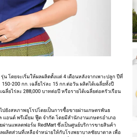
 รุ่น โดยจะเริ่มให้ผลผลิตตั้งแต่ 4 เดือนหลังจากเพาะปลูก ปีที่
150-200 กก. เฉลี่ยไร่ละ 15 กก.ต่อวัน ผลิตได้เฉลี่ยทั้งปี
ลี่ยไร่ละ 288,000 บาทต่อปี หรือรายได้เฉลี่ยต่อครัวเรือน
งออกไปยังสหภาพยุโรปโดยเป็นการซื้อขายผ่านเกษตรพันธ
ัล แอนด์ พรีเมี่ยม ฟู๊ด จำกัด โดยมีสำนักงานเกษตรอำเภอ
ผ่านแพลตฟอร์ม RedMart ซึ่งเป็นศูนย์บริการขายสินค้า
ลิตส่วนที่เหลือจำหน่ายให้กับโรงพยาบาลชัยบาดาล เพื่อ