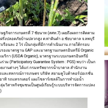
ษฐกิจการเกษตรที่ 7 ชัยนาท (สศท.7) เผยถึงผลการติดตาม
รั่งปลอดภัยบ้านปลวกสูง ต.ท่าดินดำ อ.ชัยบาดาล จ.ลพบุรี
รัวเรือนละ 2 ไร่ เป็นกลุ่มที่มีการดำเนินงาน ภายใต้กรอบ
ับรองมาตรฐาน GAP และมาตรฐานเกษตรอินทรีย์ Organic
เมริกา (USDA Organic), มาตรฐานระบบเกษตรอินทรีย์
่วม (Participatory Guarantee System : PGS) พบว่า เป็นก
่วยงานต่างๆ ได้แก่ กรมทรัพยากรน้ำบาดาล สำนักงาน
และสหกรณ์การเกษตร บริษัท สยามคูโบต้าคอร์ปอเรชั่น
ๆ อาทิ รถแทรกเตอร์ แผงโซลาร์เซลล์ในการทำบ่อน้ำ
ุ่มวิสาหกิจชุมชนเป็นศูนย์เรียนรู้ระบบบริหารจัดการแปลง
)