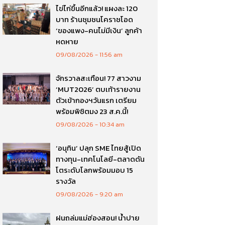
ไข่ไก่ขึ้นอีกแล้ว! แผงละ 120
บาท ร้านชุมชนโคราชโอด
‘ของแพง-คนไม่มีเงิน’ ลูกค้า
หดหาย
09/08/2026
11:56 am
จักรวาลสะเทือน! 77 สาวงาม
‘MUT2026’ ตบเท้ารายงาน
ตัวเข้ากองฯวันแรก เตรียม
พร้อมพิชิตมง 23 ส.ค.นี้!
09/08/2026
10:34 am
‘อนุทิน’ ปลุก SME ไทยสู้เปิด
ทางทุน-เทคโนโลยี-ตลาดดัน
โตระดับโลกพร้อมมอบ 15
รางวัล
09/08/2026
9:20 am
ฝนถล่มแม่ฮ่องสอน! น้ำปาย