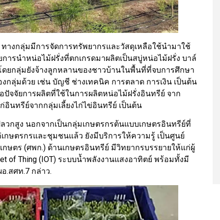
 ทางกลุ่มมีการจัดการทรัพยากรและวัสดุเหลือใช้นำมาใช้
ยการนำหน่อไม้ฝรั่งที่ตกเกรดมาผลิตเป็นสบู่หน่อไม้ฝรั่ง บาล์
 โดยกลุ่มยังจ้างลูกหลานของชาวบ้านในพื้นที่ที่จบการศึกษา
ลุ่มด้วย เช่น บัญชี ช่างเทคนิค การตลาด การเงิน เป็นต้น
ปัจจัยการผลิตที่ใช้ในการผลิตหน่อไม้ฝรั่งอินทรีย์ จาก
่อินทรีย์จากกลุ่มเลี้ยงไก่ไข่อินทรีย์ เป็นต้น
นปลวกสูง นอกจากเป็นกลุ่มเกษตรกรต้นแบบเกษตรอินทรีย์ที่
เกษตรกรและชุมชนแล้ว ยังมีบริการให้ความรู้ เป็นศูนย์
เกษตร (ศพก.) ด้านเกษตรอินทรีย์ มีวิทยากรบรรยายให้แก่ผู้
et of Thing (IOT) ระบบน้ำพลังงานแสงอาทิตย์ พร้อมทั้งมี
ผอ.สศท.7 กล่าว.