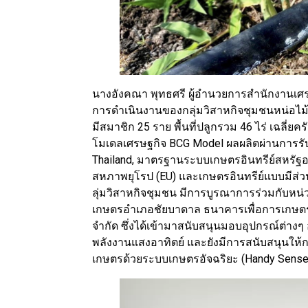
นางอังคณา พุทธศรี ผู้อำนวยการสำนักงานเศร
การดำเนินงานของกลุ่มวิสาหกิจชุมชนหน่อไม้ฝ
มีสมาชิก 25 ราย พื้นที่ปลูกรวม 46 ไร่ เฉลี่ยค
โมเดลเศรษฐกิจ BCG Model ผลผลิตผ่านการร
Thailand, มาตรฐานระบบเกษตรอินทรีย์สหรัฐอ
สหภาพยุโรป (EU) และเกษตรอินทรีย์แบบมีส่วนร
ลุ่มวิสาหกิจชุมชน มีการบูรณาการร่วมกับหน
เกษตรอำเภอชัยบาดาล ธนาคารเพื่อการเกษตร
จำกัด ซึ่งได้เข้ามาสนับสนุนมอบอุปกรณ์ต่าง
พลังงานแสงอาทิตย์ และยังมีการสนับสนุนให้กล
เกษตรด้วยระบบเกษตรอัจฉริยะ (Handy Sense