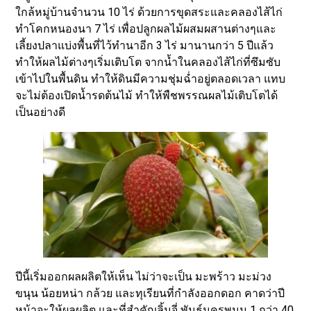
ใกล้หมู่บ้านจำนวน 10 ไร่ ด้วยการขุดสระและคลองไส้ไก่
ทำโคกหนองนา 7 ไร่ เพื่อปลูกผลไม้ผสมผสานต่างๆและ
เลี้ยงปลาแบ่งพื้นที่ไว้ทำนาอีก 3 ไร่ มานานกว่า 5 ปีแล้ว
ทำให้ผลไม้ต่างๆเริ่มเติบโต จากน้ำในคลองไส้ไก่ที่ซึมซับ
เข้าไปในพื้นดิน ทำให้ดินมีความชุ่มฉ่ำอยู่ตลอดเวลา แทบ
จะไม่ต้องเปิดน้ำรดต้นไม้ ทำให้พืชพรรณผลไม้เติบโตได้
เป็นอย่างดี
ปีนี้เริ่มออกผลผลิตให้เห็น ไม่ว่าจะเป็น มะพร้าว มะม่วง
ขนุน น้อยหน่า กล้วย และทุเรียนที่กำลังออกดอก คาดว่าปี
หน้าจะให้ผลผลิต และที่สำคัญลิ้นจี่ พันธุ์นครพนม 1 กว่า 40