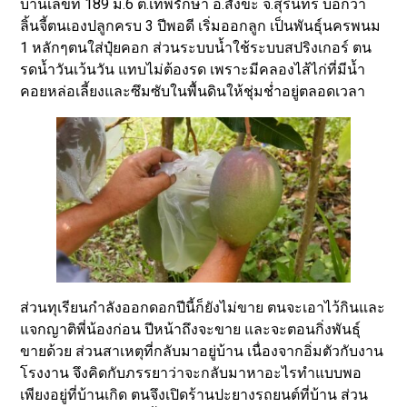
บ้านเลขที่ 189 ม.6 ต.เทพรักษา อ.สังขะ จ.สุรินทร์ บอกว่า
ลิ้นจี้ตนเองปลูกครบ 3 ปีพอดี เริ่มออกลูก เป็นพันธุ์นครพนม
1 หลักๆตนใส่ปุ๋ยคอก ส่วนระบบน้ำใช้ระบบสปริงเกอร์ ตน
รดน้ำวันเว้นวัน แทบไม่ต้องรด เพราะมีคลองไส้ไก่ที่มีน้ำ
คอยหล่อเลี้ยงและซึมซับในพื้นดินให้ชุ่มช่ำอยู่ตลอดเวลา
ส่วนทุเรียนกำลังออกดอกปีนี้ก็ยังไม่ขาย ตนจะเอาไว้กินและ
แจกญาติพี่น้องก่อน ปีหน้าถึงจะขาย และจะตอนกิ่งพันธุ์
ขายด้วย ส่วนสาเหตุที่กลับมาอยู่บ้าน เนื่องจากอิ่มตัวกับงาน
โรงงาน จึงคิดกับภรรยาว่าจะกลับมาหาอะไรทำแบบพอ
เพียงอยู่ที่บ้านเกิด ตนจึงเปิดร้านปะยางรถยนต์ที่บ้าน ส่วน