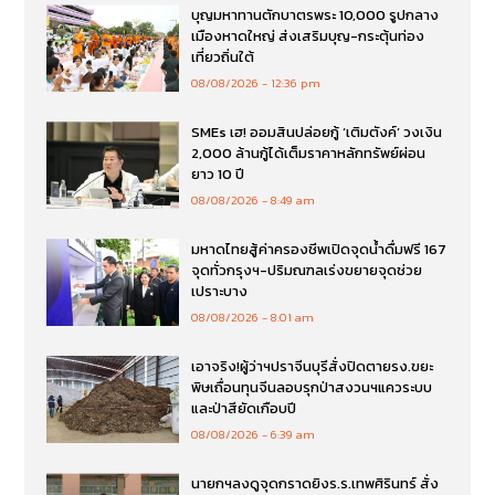
บุญมหาทานตักบาตรพระ 10,000 รูปกลาง
เมืองหาดใหญ่ ส่งเสริมบุญ-กระตุ้นท่อง
เที่ยวถิ่นใต้
08/08/2026
12:36 pm
SMEs เฮ! ออมสินปล่อยกู้ ‘เติมตังค์’ วงเงิน
2,000 ล้านกู้ได้เต็มราคาหลักทรัพย์ผ่อน
ยาว 10 ปี
08/08/2026
8:49 am
มหาดไทยสู้ค่าครองชีพเปิดจุดน้ำดื่มฟรี 167
จุดทั่วกรุงฯ-ปริมณฑลเร่งขยายจุดช่วย
เปราะบาง
08/08/2026
8:01 am
เอาจริง!ผู้ว่าฯปราจีนบุรีสั่งปิดตายรง.ขยะ
พิษเถื่อนทุนจีนลอบรุกป่าสงวนฯแควระบบ
และป่าสียัดเกือบปี
08/08/2026
6:39 am
นายกฯลงดูจุดกราดยิงร.ร.เทพศิรินทร์ สั่ง